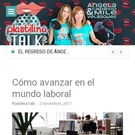
Ir
al
contenido
Plastilina
Ciencia y salud explicadas con Plastilina
TALK
EL REGRESO DE ÁNGELA
Cómo avanzar en el
mundo laboral
PlastilinaTalk
2 noviembre, 2017