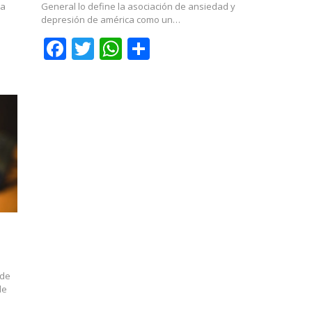
ra
General lo define la asociación de ansiedad y
depresión de américa como un…
r
Facebook
Twitter
WhatsApp
Compartir
 de
de