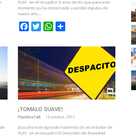
n
PLAY en el recuadro! Si eres de los que para este
momento ya ha comenzado a perder impulso de
nuevo año,…
r
Facebook
Twitter
WhatsApp
Compartir
¡TOMALO SUAVE!
PlastilinaTalk
13 octubre, 2017
 de
¡Escucha este episodio haciendo clic en el botón de
PLAY en el recuadro! El Desorden de Ansiedad